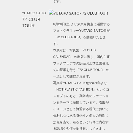
ます。
YUTARO SAITO
72 CLUB
6月20日(土)より東京を拠点に活動する
TOUR
フォトグラファーYUTARO SAITO個展
「72 CLUB TOUR」を開催いたしま
す。
本展示は、写真集「72 CLUB
CALENDAR」の出版に際し、国内主要
ブックフェアでの販売および全国各地
での展示を行う「72 CLUB TOUR」の
一環として開催されます。
写真家YUTARO SAITOは2021年より、
「NOT PLASTIC FASHION」というコ
ンセプトのもと、高齢者のファッショ
ンをテーマに撮影しています。衣服が
イメージとして流通する現代において
失われつつある身体性と個人の時間に
焦点を当て、着るという行為に内在す
る記憶や習慣を掘り起こしてきまし