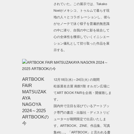
されていた。この展示では、Takako
Noelがメキシコ、トゥルムで暮らす現
地の人々とコラボ レーションし、彼ら
がセノーテで泳ぐ様子を普遍的無意識
の中に潜り、自我の中に影を統合して
心の全体性を獲得していくイニシエー
ション儀礼として切り取った作品を展
示する。
ARTBOOK
12月18日(水)～24日(火) の期間
FAIR
松坂屋名古屋 南館1階 オルガン広場に
MATSUZAK
てART BOOK FAIRを企画・開催致しま
AYA
す。
NAGOYA
国内外で注目を浴びているアートブッ
2024～2025
ク専門の書店・出版社・ディストリビ
ARTBOOKの
ューターが期間限定で出店いたしま
今
す。ARTBOOK、ZINE、作品集、写真
集etc…。「ARTBOOK」と言われる書