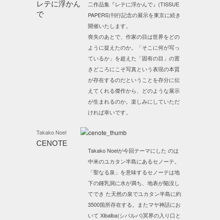
レテに浮かん
二作品集『レテに浮かんで』(TISSUE
で
PAPERS)刊行記念の展示を東京に続き
開催いたします。
喪失のあとで、作家の目は世界をどの
ように捉えたのか。「そこに何が写っ
ているか」を超えた「固有の目」の置
きどころにこそ写真という表現の本質
が存在するのだということを存分に伝
えてくれる傑作から、どのような展示
が生まれるのか。楽しみにしていただ
ければ幸いです。
Takako Noel
CENOTE
Takako Noelが今回テーマにした のは
中米のユカタン半島にあるセノーテ。
「聖なる泉」を意味するセノーテは地
下の鍾乳洞に水が満ち、地表が陥没し
てでき た天然の泉でユカタン半島に約
3500箇所存在する。またマヤ神話にお
いて Xibalba(シバルバ)冥界の入り口と