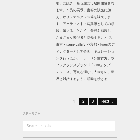
都、に続き、名古屋にて巡回開催され
ます。作品の展示、書籍の販売に加
え、オリジナルグッズ等を販売しま
す。アーティスト・写真家としての領
域に留まることなく、分野を越境し、
さまざまな表現者と協働することで、
東京・same gallery や京都・koenのデ
ィレクターとして企画・キュレーショ
ンを行うほか、「ラーメン吉祥丸」や
フレグランスブランド「kibn」をプロ
デュース。写真を通じて人やもの、世
界と対話するように活動を続ける。
1
2
3
Next →
SEARCH