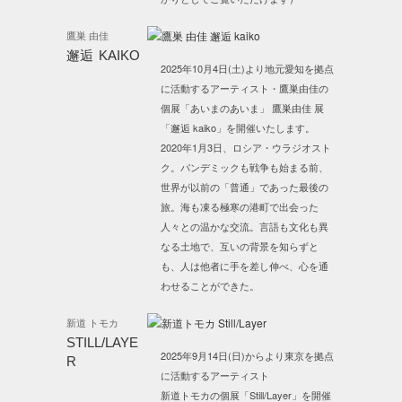
鷹巣 由佳
邂逅 KAIKO
2025年10月4日(土)より地元愛知を拠点
に活動するアーティスト・鷹巣由佳の
個展「あいまのあいま」 鷹巣由佳 展
「邂逅 kaiko」を開催いたします。
2020年1月3日、ロシア・ウラジオスト
ク。パンデミックも戦争も始まる前、
世界が以前の「普通」であった最後の
旅。海も凍る極寒の港町で出会った
人々との温かな交流。言語も文化も異
なる土地で、互いの背景を知らずと
も、人は他者に手を差し伸べ、心を通
わせることができた。
新道 トモカ
STILL/LAYE
2025年9月14日(日)からより東京を拠点
R
に活動するアーティスト
新道トモカの個展「Still/Layer」を開催