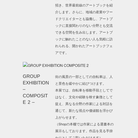
招き、世界最前線のアートブックを紹
介します。さらに、地域の産業やフー
ドクリエイターとも協働し、アートブ
ックに直接関わりのない分野とも交流
できる空間を生み出します。アートブ
ックに触れたことのない人も気軽に訪
れられる、開かれたアートブックフェ
アです。
GROUP
街の風景の一部としての自転車は、人
EXHIBITION
と景色を緩やかに結びつけます。
–
本展では、自転車を移動手段としてで
COMPOSIT
はなく、文化や経験を映す象徴として
E 2 –
捉え、異なる分野の作家による対話を
通じて、新たな視点や価値観を浮かび
上がらせます。
（Shopの本棚では作家による選書本の
展示もしております。作品を見る手掛
かりとしてご覧いただけます）