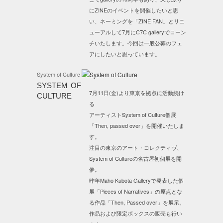
にZINEのイベントを開催したいと思
い、ネーミングを「ZINE FAN」とリニ
ューアルして7月にC7C galleryでローン
チいたします。今回は一般公募のフェ
アにしたいと思っています。
System of Culture
SYSTEM OF
7月11日(金)より東京を拠点に活動続け
CULTURE
る
アーティストSystem of Culture個展
「Then, passed over」を開催いたしま
す。
注目の東京のアート・コレクティヴ、
System of Cultureの名古屋初個展を開
催。
昨年Maho Kubota Galleryで発表した個
展「Pieces of Narratives」の原点とな
る作品「Then, Passed over」を展示。
作品および限定ボックスの販売も行い