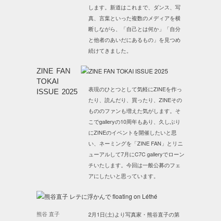
します。新道はこれまで、ダンス、写
真、言葉といった複数のメディアを横
断しながら、「自己とは何か」「自分
と他者のあいだにあるもの」を見つめ
続けてきました。
ZINE FAN
TOKAI
表現のひとつとして気軽にZINEを作っ
ISSUE 2025
たり、読んだり、買ったり、ZINEその
もののファンも増えた気がします。そ
こでgalleryの10周年もあり、久しぶり
にZINEのイベントを開催したいと思
い、ネーミングを「ZINE FAN」とリニ
ューアルして7月にC7C galleryでローン
チいたします。今回は一般公募のフェ
アにしたいと思っています。
熊谷 直子
2月1日(土)より写真家・熊谷直子の第