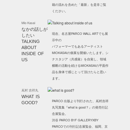
籍の流れを含めた「最新」を是非ご覧
ください。
Mio Kasai
なかの話しが
現在、名古屋PARCO WALL ARTでも展
したい
示中の
TALKING
パフォーマーでもあるアーティスト
ABOUT
MIOKASAIの個展を開催いたします。シ
INSIDE OF
ナスタジア（共感覚）を自覚し、領域
US
横断の活動を続けるMIOKASAIの平面作
品を身体で感じとって頂けたらと思い
ます。
嶌村 吉祥丸
WHAT IS
PARCO 出版より刊行された、嶌村吉祥
GOOD?
丸写真集『what is good？』の発売行記
念展覧会。
渋谷 PARCO B1F GALLERYXBY
PARCOでの刊行記念展覧会、福岡、京