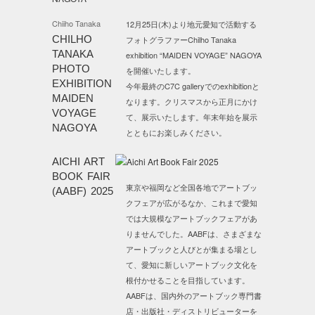
Chiiho Tanaka
12月25日(木)より地元愛知で活動する
CHILHO
フォトグラファーChilho Tanaka
TANAKA
exhibition “MAIDEN VOYAGE” NAGOYA
PHOTO
を開催いたします。
EXHIBITION
今年最終のC7C galleryでのexhibitionと
MAIDEN
なります。クリスマスから正月にかけ
VOYAGE
て、展示いたします。年末年始を展示
NAGOYA
とともにお楽しみください。
AICHI ART
BOOK FAIR
東京や福岡など全国各地でアートブッ
(AABF) 2025
クフェアが広がるなか、これまで愛知
では大規模なアートブックフェアがあ
りませんでした。AABFは、さまざまな
アートブックと人びとが集まる場とし
て、愛知に新しいアートブック文化を
根付かせることを目指しています。
AABFは、国内外のアートブック専門書
店・出版社・ディストリビューターを