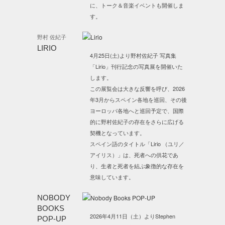
に、トーク＆音楽イベントも開催しま
す。
野村 佐紀子
LIRIO
4月25日(土)より野村佐紀子 写真集
「Lirio」刊行記念の写真展を開催いた
します。
この展覧会は大きな反響を呼び、2026
年3月からスペイン各地を巡回、その後
ヨーロッパ各地へと巡回予定で、国際
的に野村佐紀子の存在をさらに広げる
契機となっています。
スペイン語のタイトル「Lirio （ユリ／
アイリス）」は、死者への供花であ
り、生者と死者を結ぶ象徴的な存在を
意味しています。
NOBODY
BOOKS
2026年4月11日（土）よりStephen
POP-UP