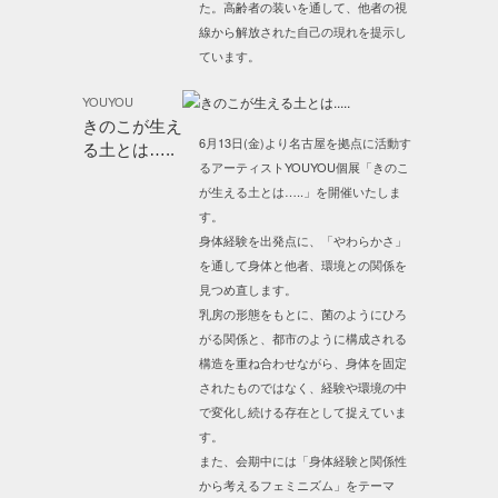
た。高齢者の装いを通して、他者の視
線から解放された自己の現れを提示し
ています。
YOUYOU
きのこが生え
6月13日(金)より名古屋を拠点に活動す
る土とは…..
るアーティストYOUYOU個展「きのこ
が生える土とは…..」を開催いたしま
す。
身体経験を出発点に、「やわらかさ」
を通して身体と他者、環境との関係を
見つめ直します。
乳房の形態をもとに、菌のようにひろ
がる関係と、都市のように構成される
構造を重ね合わせながら、身体を固定
されたものではなく、経験や環境の中
で変化し続ける存在として捉えていま
す。
また、会期中には「身体経験と関係性
から考えるフェミニズム」をテーマ