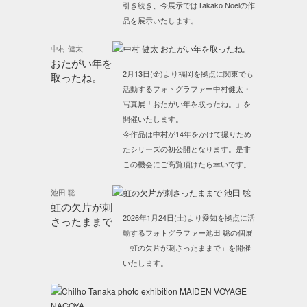
引き続き、今展示ではTakako Noelの作
品を展示いたします。
中村 健太
おたがい年を
2月13日(金)より福岡を拠点に関東でも
取ったね。
活動するフォトグラファー中村健太・
写真展「おたがい年を取ったね。」を
開催いたします。
今作品は中村が14年をかけて撮りため
たシリーズの初公開となります。是非
この機会にご高覧頂けたら幸いです。
池田 聡
虹の欠片が刺
2026年1月24日(土)より愛知を拠点に活
さったままで
動するフォトグラファー池田 聡の個展
「虹の欠片が刺さったままで」を開催
いたします。