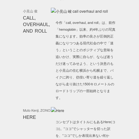
小見山 俊
CALL,
今作「call, overhaul, and roll」は、前作
OVERHAUL,
「hemoglobin」以来、約4年ぶりの写真
AND ROLL
集になります。効率の良さが圧倒的正
義になりつつある現代社会の中で「迷
う」ということのポジティブな意味を
追いかけ、実際に自らが、ならば迷う
だけ迷ってみせよう、という決意のも
と小見山の住む横浜から札幌まで、バ
イクに跨り、彷徨い寄り道を繰り返し
ながら走り抜けた1500キロメートルの
ロードトリップの一部始終となりま
す。
Muto Kenji, ZONO
HERE
コンセプトはタイトルにもあるHere(コ
コ)。”ココ”でシャッターを切った訳
を、”ココ”でしか表現出来ない何か