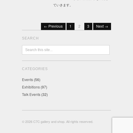
ていきます。
← Previous
1
2
3
Next →
SEARCH
CATEGORIES
Events
(56)
Exhibitions
(97)
Talk Events
(32)
© 2026 C7C gallery and shop. All rights reserved.