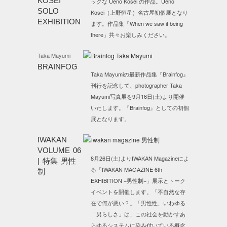
KOSEI
ックな Ueno Kosei の作品。Ueno
SOLO
Kosei（上野恒星）名古屋初個展となり
EXHIBITION
ます。作品集「When we saw it being
there」共々お楽しみください。
Taka Mayumi
BRAINFOG
Taka Mayumiの最新作品集『Brainfog』
刊行を記念して、photographer Taka
Mayumi写真展を9月16日(土)より開催
いたします。『Brainfog』としての初個
展となります。
IWAKAN
VOLUME 06
8月26日(土)よりIWAKAN Magazineによ
| 特集 男性
る「IWAKAN MAGAZINE 6th
制
EXHIBITION −男性制−」展示とトーク
イベントを開催します。「不自然な存
在で何が悪い？」「男性性、いわゆる
「男らしさ」は、この社会を動かすあ
らゆるシステムに染み付いている概念