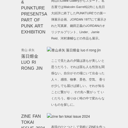
岡山のLoww Galleryからスタート。名
&
古屋ではMalcolm Garrett以外にも先日
PUNKTURE
大好評に終了したPUNKTUREでの第一
PRESENTSA
弾展示企画、JORDAN 1977にて展示さ
PART OF
れた写真家、鋤田正義のJORDANのオ
PUNK ART
EXHIBITION
リジナルプリント、Linder、Jamie
Reid、河村康輔などの作品も展示。
青山 卓矢
落日熔金
ここで見たあの夕陽は誰もが美しいと
LUO RI
思うだろう。それは国も人も性別も関
RONG JIN
係ない。自分がその場にいて出会った
人々、感情、物事、景色、空気、 香り
が少しでも届けば嬉しい。それが知る
ことに繋がり 、その先へ繋がっ て い
くだろう。移りゆく時の中で変わらな
いものを探しに。
ZINE FAN
TOKAI
表現のひとつとして気軽にZINEを作っ