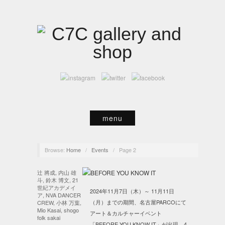
menu
Browse:
Home
/
Events
/
Page 2
辻 將成, 内山 雄
斗, 鈴木 博文, 21
世紀アカデメイ
2024年11月7日（木）～ 11月11日
ア, NVA DANCER
（月）までの期間、名古屋PARCOにて
CREW, 小林 万葉,
Mio Kasai, shogo
アート＆カルチャーイベント
folk sakai
「BEFORE YOU KNOW IT」が出現。4