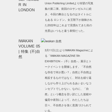
Union Publishing Limitedより待望の写真
R IN
集の第二弾。前回のロサンゼルスに続
LONDON
き、今回の舞台となるのはタイトルに
もある ロンドン。女王陛下が崩御され
た2022年はこれまで見慣れてきた街の
光景はいつもと違う表情だった。
IWAKAN
VOLUME 05
3月11日(土)よりIWAKAN Magazineによ
| 特集 (不)自
る「IWAKAN MAGAZINE 5th
然
EXHIBITION −（不）自然−」展示とト
ークイベントを開催します。「不自然
な存在で何が悪い？」自然と不自然は
相反するものではなく、対比を繰り返
しながら作り上げられるあいまいなコ
ンセプトでしかない。なのに、「自
然」という概念を言い訳にした規範や
偏見や差別によって、わたしたちは
日々、不自然さを強く意識づけられて
いる。