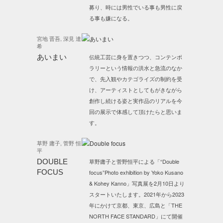
募り、時には男性でいる事も男性に戻
る事も嫌になる。
宮地 晋吾, 深見 達
希
あいまい
伝統工芸に身を置きつつ、コンテンポ
ラリーという情報の洪水と急流のなか
で、先入観やカテゴライズの制約を受
け、アーティストとしてもがきながら
創作し続ける姿と実作品のリアルを今
回の展示で体感して頂けたらと思いま
す。
草野 庸子, 菅野 恒
平
DOUBLE
草野庸子と菅野恒平による「“Double
FOCUS
focus”Photo exhibition by Yoko Kusano
& Kohey Kanno」写真展を2月10日より
スタートいたします。2021年から2023
年にかけて京都、東京、広島と「THE
NORTH FACE STANDARD」にて開催