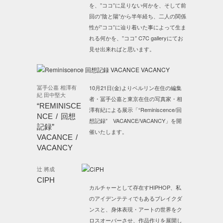
を、”ココ”に足りない何かを、そして前
回の”陰と陽”から半年経ち、二人の関係
性が”ココ”に辿り着いた事によって生ま
れる何かを、”ココ” C7C galleryにてお
見せ出来ればと思います。
冨手公嘉 相澤有
10月21日(金)よりベルリン在住の編集
紀 田中堅大
者・冨手公嘉と東京在住の写真家・相
“REMINISCE
澤有紀による展示「“Reminiscence/回
NCE / 回想
想記録” VACANCE/VACANCY」を開
記録”
催いたします。
VACANCE /
VACANCY
辻 將成
CIPH
カルチャーとして存在すHIPHOP、私
のアイデンテティでもあるブレイクダ
ンスと、身体表現・アートの世界をク
ロスオーバーさせ、作品作りを展開し