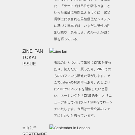
だ。「デートでは男性が奢るべき」と
いった議論に垣間見えるように、家父
長制に代表される男性優位なシステム
に基づく日本では、いまだに男性の性
別役割や「男らしさ」のルールが強く
根を張っている。
ZINE FAN
TOKAI
表現のひとつとして気軽にZINEを作っ
ISSUE
たり、読んだり、買ったり、ZINEその
もののファンも増えた気がします。そ
こでgalleryの10周年もあり、久しぶり
にZINEのイベントを開催したいと思
い、ネーミングを「ZINE FAN」とリニ
ューアルして7月にC7C galleryでローン
チいたします。今回は一般公募のフェ
アにしたいと思っています。
当山 礼子
SEPTEMBE