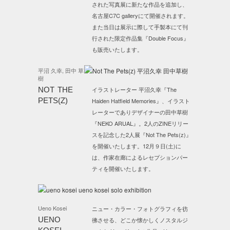
された写真展に新たな作品を追加し、
名古屋C7C galleryにて開催されます。
また当日は展示に際して手製本にて刊
行された限定作品集『Double Focus』
も販売いたします。
平沼 久幸, 田中 草
樹
NOT THE
イラストレーター 平沼久幸『The
PETS(Z)
Haiden Hatfield Memories』、イラスト
レーターでありデザイナーの田中草樹
『NEKO ARUAL』。2人のZINEリリー
スを記念した2人展『Not The Pets(z)』
を開催いたします。12月９日(土)に
は、作家在廊によるレセプションパー
ティを開催いたします。
Ueno Kosei
ニュー・カラー・フォトグラフィを彷
UENO
彿させる、どこか懐かしくノスタルジ