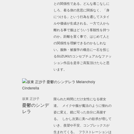
との関係性である。どんな着こなしに
しろ、着る側の意思に関係なく、「身
につける」という行為を通してスタイ
ルや価値が生成される。一方で人から
離れる事で服はどういう客観性を持つ
のか。距離を置く事で、はじめて人と
の関係性を理解できるのかもしれな
い。服飾・被服学の概念に一石を投じ
るSUZUKIのコンセプチュアルなファッ
ション作品を是非ご高覧頂けたらと思
います。
坂東 正沙子
限られた時間にだけ女性になる彼女
憂鬱のシンデ
達。 メイクや服が魔法のように憧れの
レラ
姿に変え、鏡に写った自分に高揚す
る。 しかし次第に美への欲求が増して
いき、羨望や不安、コンプレックスが
生まれてくる。 フラストレーションは