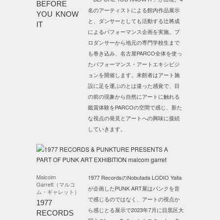
BEFORE
名のアーティストによる館内作品展示
YOU KNOW
と、ダンサーとしても活動する辻將成
IT
によるパフォーマンス企画を実施。プ
ロダンサーから地元の専門学校生まで
も巻き込み、名古屋PARCO全体を使っ
たパフォーマンス・アートエキシビジ
ョンを開催します。来館者はアート施
設に足を運ぶのとは違った感覚で、目
の前の現象から自然にアートに触れる
鑑賞体験をPARCOの空間で感じ、新た
な視点の発見とアートへの興味に接続
していきます。
Malcolm
1977 RecordsのNobutada LODIO Yaita
Garrett（マルコ
が企画したPUNK ART展はパンクを音
ム・ギャレット）
で感じるのではなく、アートの視点か
1977
ら感じとる展示で2023年7月に目黒区大
RECORDS