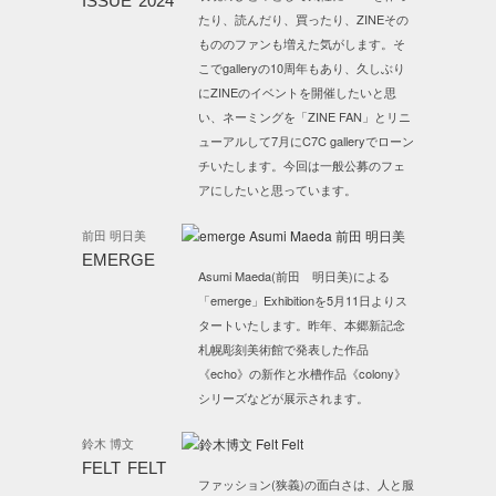
ISSUE 2024
たり、読んだり、買ったり、ZINEその
もののファンも増えた気がします。そ
こでgalleryの10周年もあり、久しぶり
にZINEのイベントを開催したいと思
い、ネーミングを「ZINE FAN」とリニ
ューアルして7月にC7C galleryでローン
チいたします。今回は一般公募のフェ
アにしたいと思っています。
前田 明日美
EMERGE
Asumi Maeda(前田 明日美)による
「emerge」Exhibitionを5月11日よりス
タートいたします。昨年、本郷新記念
札幌彫刻美術館で発表した作品
《echo》の新作と水槽作品《colony》
シリーズなどが展示されます。
鈴木 博文
FELT FELT
ファッション(狭義)の面白さは、人と服