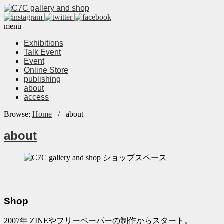
menu
Exhibitions
Talk Event
Event
Online Store
publishing
about
access
Browse:
Home
/
about
about
Shop
2007年 ZINEやフリーペーパーの制作からスタート。