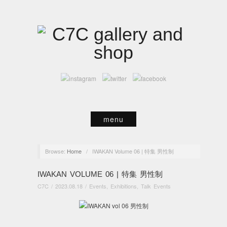
menu
Browse:
Home
/
IWAKAN Volume 06 | 特集 男性制
IWAKAN VOLUME 06 | 特集 男性制
C7C
/
2023.08.18
/
Events
,
Exhibitions
,
Talk Events