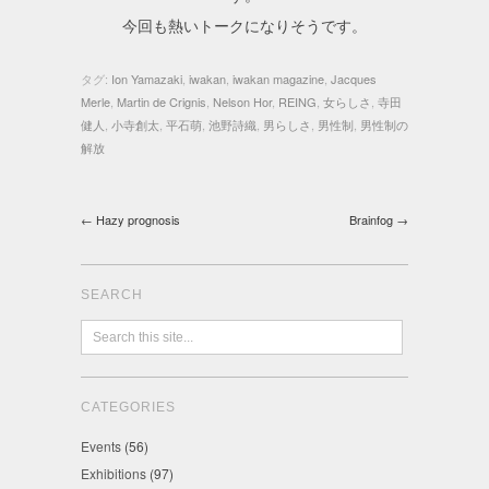
今回も熱いトークになりそうです。
タグ:
Ion Yamazaki
,
iwakan
,
iwakan magazine
,
Jacques
Merle
,
Martin de Crignis
,
Nelson Hor
,
REING
,
女らしさ
,
寺田
健人
,
小寺創太
,
平石萌
,
池野詩織
,
男らしさ
,
男性制
,
男性制の
解放
← Hazy prognosis
Brainfog →
SEARCH
CATEGORIES
Events
(56)
Exhibitions
(97)