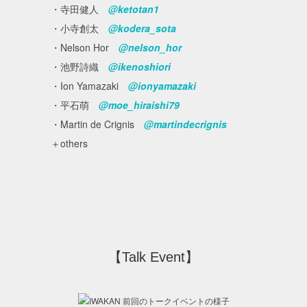
・寺田健人
@ketotan1
・小寺創太
@kodera_sota
・Nelson Hor
@nelson_hor
・池野詩織
@ikenoshiori
・Ion Yamazaki
@ionyamazaki
・平石萌
@moe_hiraishi79
・Martin de Crignis
@martindecrignis
＋others
【Talk Event】