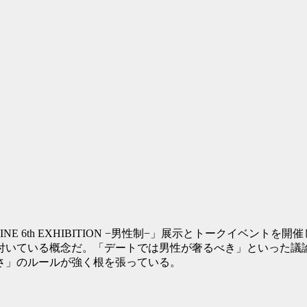
MAGAZINE 6th EXHIBITION −男性制−」展示とトーク
付いている概念だ。「デートでは男性が奢るべき」といった議
さ」のルールが強く根を張っている。