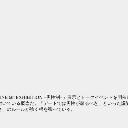
MAGAZINE 6th EXHIBITION −男性制−」展示とトーク
付いている概念だ。「デートでは男性が奢るべき」といった議
さ」のルールが強く根を張っている。