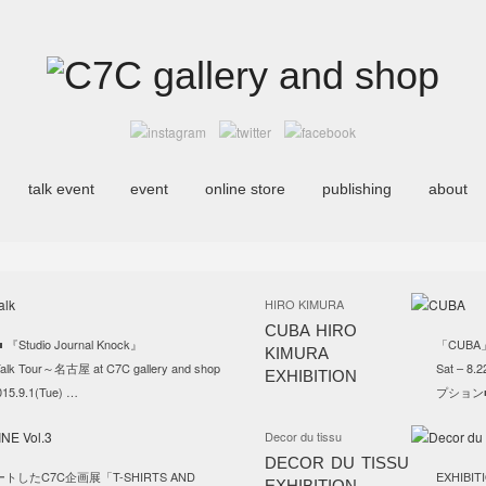
talk event
event
online store
publishing
about
HIRO KIMURA
CUBA HIRO
tudio Journal Knock』
「CUBA」 
KIMURA
 Tour～名古屋 at C7C gallery and shop
Sat – 8
EXHIBITION
015.9.1(Tue) …
プション■
Decor du tissu
DECOR DU TISSU
トしたC7C企画展「T-SHIRTS AND
EXHIBIT
EXHIBITION