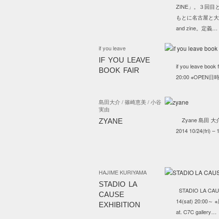
ZINE」。３回目と
もとに名古屋と大阪
and zine。定義…
if you leave
IF YOU LEAVE
if you leave book 
BOOK FAIR
20:00 ※OPE
島田大介 / 篠崎恵美 / 小谷
実由
Zyane 島田 大介
ZYANE
2014 10/24(fri) 
HAJIME KURIYAMA
STADIO LA
STADIO LA CAUSE 
CAUSE
14(sat) 20
EXHIBITION
at. C7C gallery…