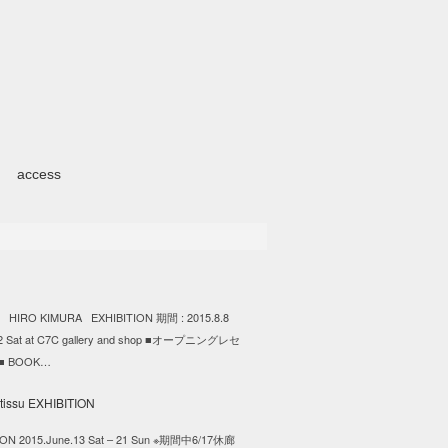
access
HIRO KIMURA EXHIBITION 期間 : 2015.8.8
.22 Sat at C7C gallery and shop ■オープニングレセ
 BOOK…
ION 2015.June.13 Sat – 21 Sun ※期間中6/17休廊