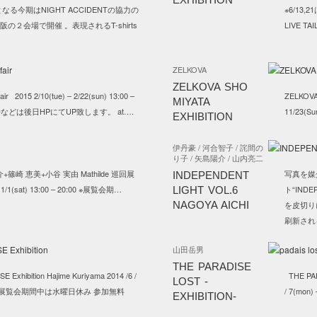
なる今期はNIGHT ACCIDENTの協力の
※6/13
の２会場で開催 。表現されるT-shirts
LIVE TA
ZELKOVA
ZELKOVA SHO
fair 2015 2/10(tue) – 2/22(sun) 13:00 –
ZELKOVA 
MIYATA
N日時などは後日HPにてUP致します。 at….
11/23(S
EXHIBITION
伊丹豪 / 河合智子 / 詫間の
り子 / 矢島陽介 / 山内亮二
+篠崎 恵美+小谷 実由 Mathilde 巡回展
写真を媒
INDEPENDENT
– 11/1(sat) 13:00 – 20:00 ※展覧会期…
ト“IND
LIGHT VOL.6
NAGOYA AICHI
を皮切り
刷新され
山田岳男
THE PARADISE
Exhibition Hajime Kuriyama 2014 /6 /
THE PARA
LOST -
:00～ ※展覧会期間中は水曜日休み 参加無料
/ 7(mon
EXHIBITION-