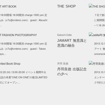
THE SHOP
at) 18:00開場 18:30開演 charge 1000 yen 定
７社で創
c7c@cmbmc.com） guest : Atsushi
に期間限定オ
…
– 1.16 
Satoshi Dáte
JAMART 無意識と
) 19:00開場 19:30開演 charge 1000 yen 定
2013.12.
意識の融合
c7c@cmbmc.com） guest : Takeo
アート 無意
taya…
unconsci
丹羽 良徳
丹羽良徳 出版記念
 – 12.20 (fri) 13:00-20:00 イベント期間中火
2013.10.
の夕べ
の本屋”ONE ON ONE”の復活LIMITED
エンナー
C7Cにてオープン…
ク刊行に