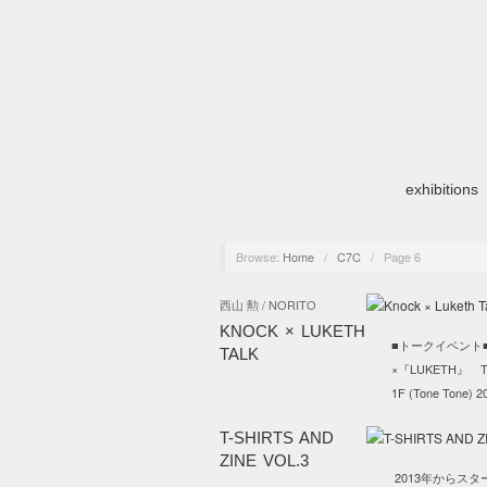
exhibitions
Browse:
Home
/
C7C
/
Page 6
西山 勲 / NORITO
KNOCK × LUKETH
■トークイベント■ 『S
TALK
×『LUKETH』 Talk
1F (Tone Tone) 2
T-SHIRTS AND
ZINE VOL.3
2013年からスター