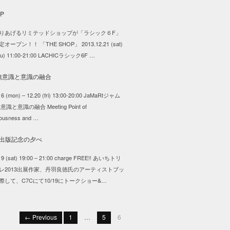
りあげるリミテッドショップが「ラシック６F」
ープン！！ 「THE SHOP」 2013.12.21 (sat)
(thu) 11:00-21:00 LACHICラシック6F …
16 (mon) – 12.20 (fri) 13:00-20:00 JaMaRtジャム
識と意識の融合 Meeting Point of
ousness and …
19 (sat) 19:00 – 21:00 charge FREE!! あいちトリ
レ2013出展作家、丹羽良徳氏のアーティストブッ
際して、C7Cにて10/19にトークショー&…
← Previous
1
…
5
6