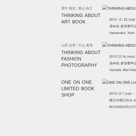
濱中 敦史 / 奥山 由之
THINKING ABOUT
2014 / 2 / 22 (s
ART BOOK
員40名 参加要申込み（
Hamanaka, Yosh
山田 岳男 / 片山 真理
THINKING ABOUT
2013.12.16 (mon
FASHION
員40名 参加要申込み（
PHOTOGRAPHY
Yamada, Mari Ka
ONE ON ONE
LIMITED BOOK
2013.12.7 (sat)
SHOP
曜日水曜日休み 伝説
BOOKSHOPが