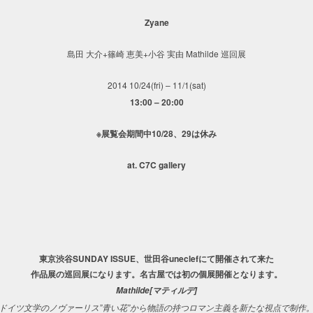
Zyane
島田 大介+篠崎 恵美+小谷 実由 Mathilde 巡回展
2014 10/24(fri) – 11/1(sat)
13:00 – 20:00
※展覧会期間中10/28、29は休み
at. C7C gallery
東京渋谷SUNDAY ISSUE、世田谷uneclefにて開催されて来た
作品展の巡回展になります。名古屋では初の個展開催となります。
Mathilde[マティルデ]
ドイツ文学のノヴァーリス”青い花”から物語の持つロマン主義を新たな視点で制作