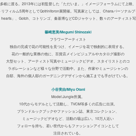
多岐に渡る。2013年には初監督した「ただいま。」イメージフォーラムにて上映、
リフィルム5周年としてQotrinitoron展開催。写真家としては、Charaパーソナル
ing hearts」、Gotch、コトリンゴ、秦基博などCDジャケット、数々のアーティス
篠崎恵美/Megumi Shinozaki
フラワーアーティスト
独自の完成で花の可能性を見つけ、イメージを花で独創的に表現する。
花の一般的な業務の他に、百貨店メインビジュアルやカタログ撮影の
大型セット、アーティスト写真やミュージックビデオ、スタイリストとのコ
ラボレーションなど様々な分野で活動中。また、作家やミュージシャンの
自邸、海外の個人邸のガーデニングデザインから施工までも手がけている。
小谷実由/Miyu Otani
Model:Jungle所属。
10代からモデルとして活動し、TVCM等多くの広告に出演。
ブランドルックブックやファッション誌、東京コレクション、
ミュージックビデオなど、活動の場は広い。10万人近い
フォローを持ち、若い世代からもファッションアイコンとして
注目されている。