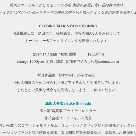
現代のマティルデとしてモデルの小谷 実由を起用し青い花の持つ意味、
ィルデとは何だったのかをテーマに映画の中を切り取ったような青の世界を表現し
CLOSING TALK & BOOK SIGNING
個展最終日に、島田大介、篠崎恵美、小谷実由の3人をお迎えして、
トークショー&ブックサイニングを開催いたします。
2014.11.1(sat) 18:30 開場 19:00開演
charge 1000yen 定員 : 30名 参加要申込み(c7c@cmbmc.com)
写真作品集「Mathilde」の制作秘話、
今回の個展のために作られた限定アイテムなどを用意しています。
またとない貴重な機会をお見逃しないよう、ご参加ください。
島田大介/Daisuke Shimada
演出家/写真家/アートディレクター
株式会社コトリフィルム代表
02年から数々のコマーシャルフィルム、ミュージッククリップなどの映像ディレクシ
ァッションブランド等の映像を演出。森山開次展覧会映像演出、秦基博Live総演出