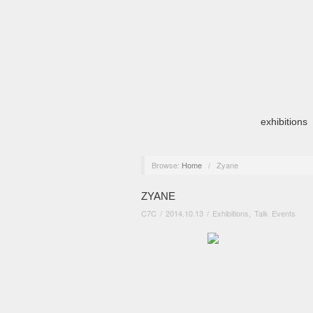
exhibitions
Browse:
Home
/
Zyane
ZYANE
C7C
/
2014.10.13
/
Exhibitions
,
Talk Events