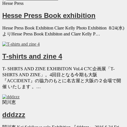
Hesse Press
Hesse Press Book exhibition
Hesse Press Book Exhibiton Clare Kelly Photo Exhibition 8/24(水)
よりHesse Press Book Exhibiton and Clare Kelly P…
T-shirts and zine 4
T- SHIRTS AND ZINE EXHIBITON Vol.4 C7C企画展「T-
SHIRTS AND ZINE」。4回目となる今期も大阪
『ACCIDENT』の協力のもとに名古屋と大阪の２会場で開
催 いたします 。…
関川恵
dddzzz