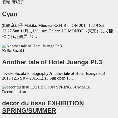
箕輪 麻紀子
Cyan
箕輪麻紀子 Makiko Minowa EXHIBITION 2015.12.19 Sat –
12.27 Sun 11月にL’illustre Galerie LE MONDE（東京）にて開
催された個展『C…
KeikoSuzuki
Another tale of Hotel Juanga Pt.3
KeikoSuzuki Photography Another tale of Hotel Juanga Pt.3
2015.12.5 Sat – 2015.12.13 Sun open 13:…
Decor du tissu
decor du tissu EXHIBITION
SPRING/SUMMER