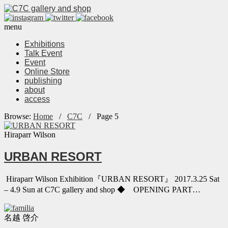
menu
Exhibitions
Talk Event
Event
Online Store
publishing
about
access
Browse:
Home
/
C7C
/
Page 5
Hiraparr Wilson
URBAN RESORT
Hiraparr Wilson Exhibition『URBAN RESORT』 2017.3.25 Sat
– 4.9 Sun at C7C gallery and shop ◆ OPENING PART…
名越 啓介