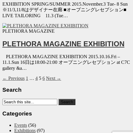
EXHIBITION SPRING/SUMMER 2015.November.3 Tue- 8 Sun
※11/3,11/8はデザイナー在廊 ■オープニングレセプション■
LIVE TAILORING 11.3 (Tue…
PLETHORA MAGAZINE
PLETHORA MAGAZINE EXHIBITION
PLETHORA MAGAZINE EXHIBITION 2015.10.16.Fri –
11.1.Sun 16日は18:00-21:00 オープニングレセプション at C7C
gallery &a…
← Previous
1
…
4
5
6
Next →
Search
Categories
Events
(56)
Exhibitions
(97)