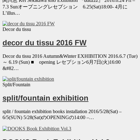
関川恵 Kei Sekikawa solo Exhibition 『dddzzz』 2016.6.24 Fri –
7.3 Sunオープニングレセプション 6.25(Sat)18:00- 4月に
L’illus…
Decor du tissu
decor du tissu 2016 FW
Decor du tissu 2016 Autumn&Winter EXHIBITION 2016.6.7 (Tue)
～ 6.19 (Sun) ■ opening レセプション6月7日(火)16:00
&#82…
Split/Fountain
split/fountain exhibition
split / fountain exhibition books installation 2016/5/28(Sat) –
6/5(SUN) 5/28(Sat)のOPENINGの14:00 –…