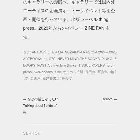
のギャラリーの形態へ。ギャラリーでは国内外
アーティスの企画展示、トークイベント等を企
画・開催を行っている。出版レーベル thing
press。2023年からのイベント ZINE FAN 主
催。
タグ:
ARTBOOK FAIR MATSUZAKAYA NAGOYA 2024～2025
ARTBOOKの今
,
C7C
,
NEVER MIND THE BOOKS
,
PINHOLE
BOOKS
,
POST Architecture Books
,
TISSUE PAPERS
,
torch
press
,
twelvebooks
,
zine
,
オルガン広場
,
作品集
,
写真集
,
南館
1階
,
名古屋
,
新建築書店
,
松坂屋
← なかの話しがしたい
Cenote →
Talking about inside of
us
SEARCH