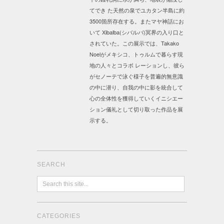
てでき た天然の泉でユカタン半島に約
3500箇所存在する。またマヤ神話にお
いて Xibalba(シバルバ)冥界の入り口と
されていた。この展示では、Takako
Noelがメキシコ、トゥルムで暮らす現
地の人々とコラボ レーションし、彼ら
がセノーテで泳ぐ様子を普遍的無意識
の中に潜り、自我の中に影を統合して
心の全体性を獲得していくイニシエー
ション儀礼として切り取った作品を展
示する。
SEARCH
CATEGORIES