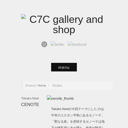
menu
Browse:
Home
/
Xibalba
Takako Noel
CENOTE
Takako Noelが今回テーマにした のは
中米のユカタン半島にあるセノーテ。
「聖なる泉」を意味するセノーテは地
下の鍾乳洞に水が満ち、地表が陥没し