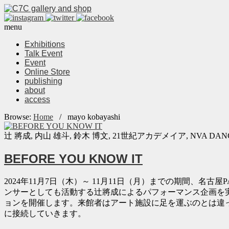
menu
Exhibitions
Talk Event
Event
Online Store
publishing
about
access
Browse:
Home
/
mayo kobayashi
辻 將成, 内山 雄斗, 鈴木 博文, 21世紀アカデメイア, NVA DANCER CRE
BEFORE YOU KNOW IT
2024年11月7日（木）～ 11月11日（月）までの期間、名古
ンサーとしても活動する辻將成によるパフォーマンス企画を実
ョンを開催します。来館者はアート施設に足を運ぶのとは違っ
に接続していきます。