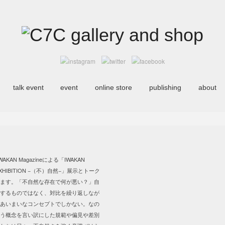
talk event
event
online store
publishing
about
AKAN Magazineによる「IWAKAN
h EXHIBITION −（不）自然−」展示とトーク
ます。「不自然な存在で何が悪い？」自
するものではなく、対比を繰り返しなが
るあいまいなコンセプトでしかない。なの
う概念を言い訳にした規範や偏見や差別