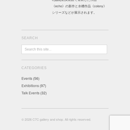
《echo》の新作と水槽作品《colony》
シリーズなどが展示されます。
SEARCH
CATEGORIES
Events
(56)
Exhibitions
(97)
Talk Events
(32)
© 2026 C7C gallery and shop. All rights reserved.