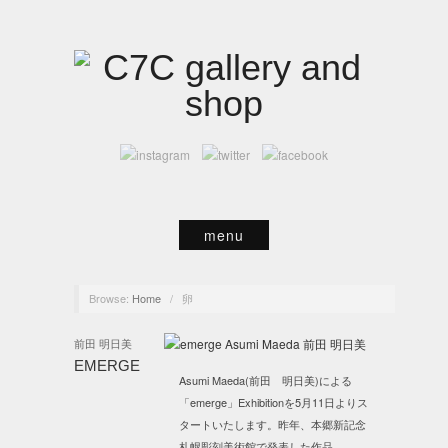
menu
Browse:
Home
/
卵
前田 明日美
EMERGE
Asumi Maeda(前田 明日美)による
「emerge」Exhibitionを5月11日よりス
タートいたします。昨年、本郷新記念
札幌彫刻美術館で発表した作品