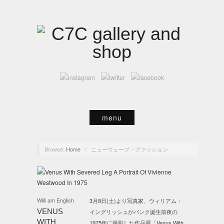
menu
Browse:
Home
/
ニューウェーブ・ファッション
Willi am English
3月8日(土)より写真家、ウィリアム・
VENUS
イングリッシュがパンク誕生前夜の
WITH
1975年に撮影した作品展「Venus With