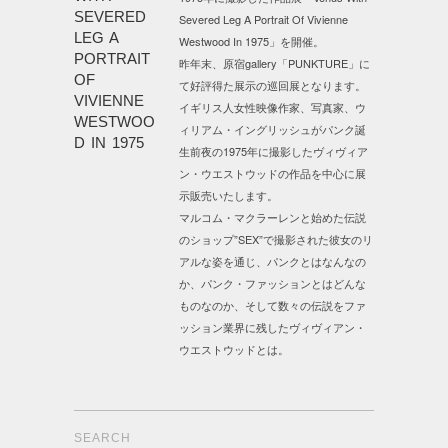
SEVERED
Severed Leg A Portrait Of Vivienne
LEG A
Westwood In 1975」を開催。
PORTRAIT
昨年末、原宿gallery「PUNKTURE」に
OF
て好評得た展示の巡回展となります。
VIVIENNE
イギリス人女性映像作家、写真家、ウ
WESTWOO
ィリアム・イングリッシュがパンク誕
D IN 1975
生前夜の1975年に撮影したヴィヴィア
ン・ウエストウッドの作品を中心に展
示販売いたします。
マルコム・マクラーレンと始めた伝説
のショップ”SEX”で撮影された彼女のリ
アルな姿を通じ、パンクとはなんなの
か、パンク・ファッションとはどんな
ものなのか、そして数々の伝説をファ
ッション業界に残したヴィヴィアン・
ウエストウッドとは。
SEARCH